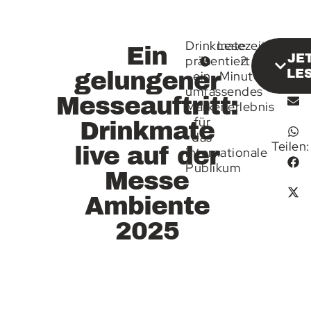
Drinkmate
Lesezeit:
Ein
JE
präsentiert
2
LE
gelungener
ein
Minuten
umfassendes
Messeauftritt:
Markenerlebnis
für
Drinkmate
das
Teilen:
live auf der
internationale
Publikum
Messe
Ambiente
2025