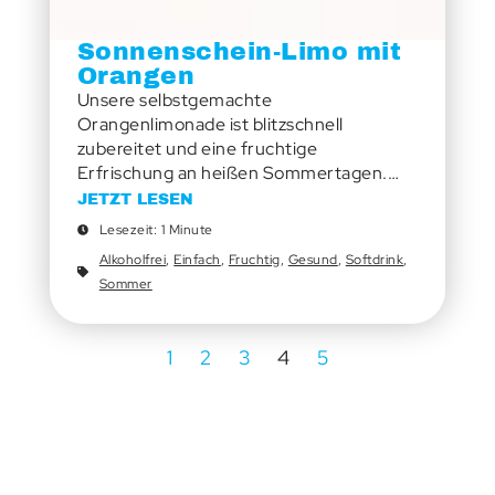
Sonnenschein-Limo mit
Orangen
Unsere selbstgemachte
Orangenlimonade ist blitzschnell
zubereitet und eine fruchtige
Erfrischung an heißen Sommertagen.…
JETZT LESEN
Lesezeit: 1 Minute
Alkoholfrei
,
Einfach
,
Fruchtig
,
Gesund
,
Softdrink
,
Sommer
1
2
3
4
5