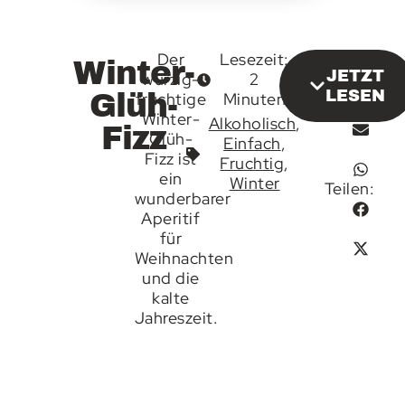
Der
Lesezeit:
Winter-
JETZT
würzig-
2
LESEN
Glüh-
fruchtige
Minuten
Winter-
Alkoholisch
,
Fizz
Glüh-
Einfach
,
Fizz ist
Fruchtig
,
ein
Winter
Teilen:
wunderbarer
Aperitif
für
Weihnachten
und die
kalte
Jahreszeit.