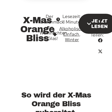
Der
Lesezeit:
X-Mas
JETZT
Geschmack
1 Minute
LESEN
Orange
von
Alkoholisch
,
Weihnachten
Einfach
,
Teilen:
Bliss
im Glas!
Winter
So wird der X-Mas
Orange Bliss