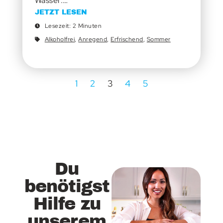
Wasser.…
JETZT LESEN
Lesezeit: 2 Minuten
Alkoholfrei
,
Anregend
,
Erfrischend
,
Sommer
1
2
3
4
5
Du
benötigst
Hilfe zu
unserem