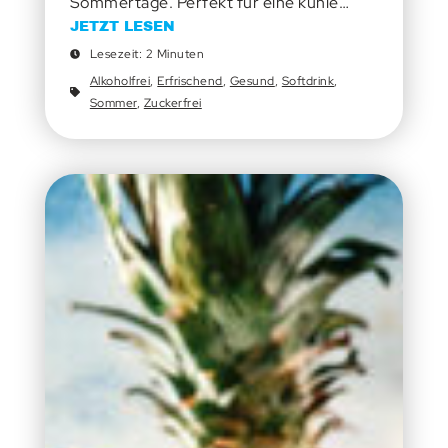
Sommertage. Perfekt für eine kühle…
JETZT LESEN
Lesezeit: 2 Minuten
Alkoholfrei
,
Erfrischend
,
Gesund
,
Softdrink
,
Sommer
,
Zuckerfrei