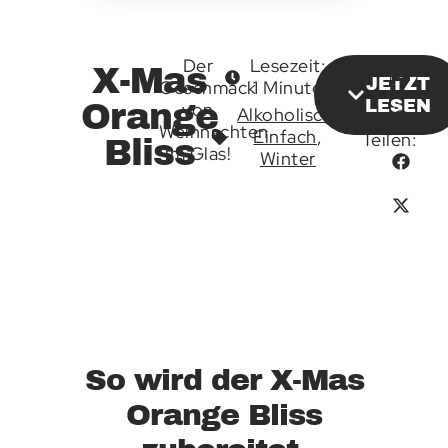
Der
Lesezeit:
X-Mas
JETZT
Geschmack
1 Minute
LESEN
Orange
von
Alkoholisch
,
Weihnachten
Einfach
,
Teilen:
Bliss
im Glas!
Winter
So wird der X-Mas
Orange Bliss