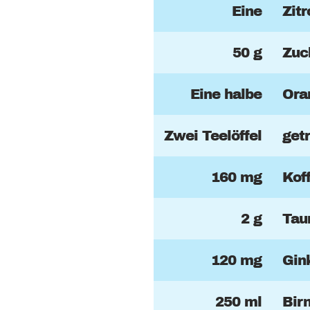
Eine
Zit
50 g
Zuc
Eine halbe
Ora
Zwei Teelöffel
get
160 mg
Kof
2 g
Tau
120 mg
Gin
250 ml
Bir