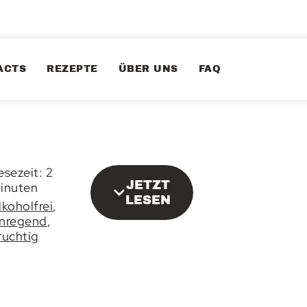
ACTS
REZEPTE
ÜBER UNS
FAQ
esezeit: 2
JETZT
inuten
LESEN
lkoholfrei
,
nregend
,
ruchtig