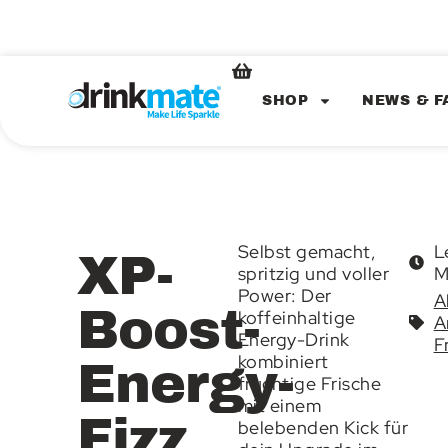
SHOP
NEWS & F
Selbst gemacht,
L
XP-
spritzig und voller
M
Power: Der
A
Boost-
koffeinhaltige
A
Energy-Drink
F
kombiniert
Energy-
fruchtige Frische
mit einem
Fizz
belebenden Kick für