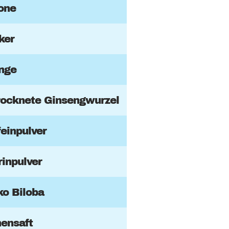
rone
ker
nge
rocknete Ginsengwurzel
feinpulver
rinpulver
ko Biloba
nensaft